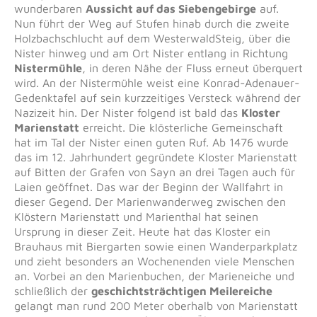
wunderbaren
Aussicht auf das Siebengebirge
auf.
Nun führt der Weg auf Stufen hinab durch die zweite
Holzbachschlucht auf dem WesterwaldSteig, über die
Nister hinweg und am Ort Nister entlang in Richtung
Nistermühle
, in deren Nähe der Fluss erneut überquert
wird. An der Nistermühle weist eine Konrad-Adenauer-
Gedenktafel auf sein kurzzeitiges Versteck während der
Nazizeit hin. Der Nister folgend ist bald das
Kloster
Marienstatt
erreicht. Die klösterliche Gemeinschaft
hat im Tal der Nister einen guten Ruf. Ab 1476 wurde
das im 12. Jahrhundert gegründete Kloster Marienstatt
auf Bitten der Grafen von Sayn an drei Tagen auch für
Laien geöffnet. Das war der Beginn der Wallfahrt in
dieser Gegend. Der Marienwanderweg zwischen den
Klöstern Marienstatt und Marienthal hat seinen
Ursprung in dieser Zeit. Heute hat das Kloster ein
Brauhaus mit Biergarten sowie einen Wanderparkplatz
und zieht besonders an Wochenenden viele Menschen
an. Vorbei an den Marienbuchen, der Marieneiche und
schließlich der
geschichtsträchtigen Meilereiche
gelangt man rund 200 Meter oberhalb von Marienstatt